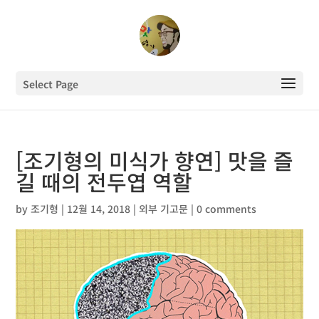
Select Page
[조기형의 미식가 향연] 맛을 즐
길 때의 전두엽 역할
by
조기형
|
12월 14, 2018
|
외부 기고문
|
0 comments