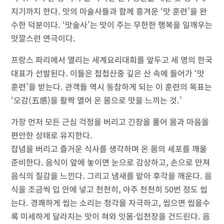
지기까지 한다. 맛의 마술사들과 함께 흥겨운 ‘맛 훈련’을 완
수한 덕분이다. ‘맛술사’는 맛이 주는 무한한 행복을 일깨우는
맛깔스런 연극이다.
프랑스 파리에서 열리는 세계요리대회를 앞두고 세 명의 한국
대표가 선발된다. 이들은 첩첩산중 깊은 산 속에 들어가 ‘맛
훈련’을 받는다. 관객들 역시 동참하게 되는 이 훈련의 목표는
‘오감(五感)을 활짝 열어 온 몸으로 맛을 느끼는 것.’
가장 먼저 모든 근심 걱정을 버리고 긴장을 풀어 몸과 마음을
편안한 상태로 유지한다.
잡념을 버리고 즐거운 식사를 생각하며 온 몸의 세포를 깨울
준비한다. 음식이 앞에 놓이면 눈으로 감상하고, 손으로 만져
음식의 질감을 느낀다. 그리고 냄새를 맡아 후각을 깨운다. 음
식을 조금씩 입 안에 넣고 천천히, 아주 천천히 50번 정도 씹
는다. 경쾌하게 씹는 소리는 청각을 자극하고, 씹으면 씹을수
록 미세하게 달라지는 맛이 혀와 잇몸·입천장을 건드린다. 음