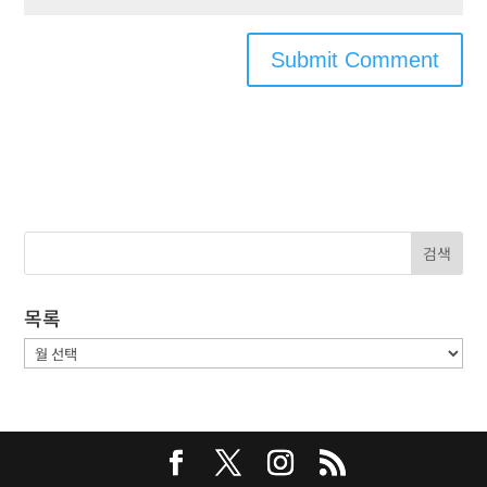
목록
목
록