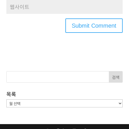
목록
목
록